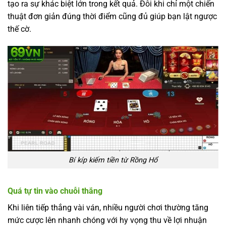
tạo ra sự khác biệt lớn trong kết quả. Đôi khi chỉ một chiến
thuật đơn giản đúng thời điểm cũng đủ giúp bạn lật ngược
thế cờ.
Bí kíp kiếm tiền từ Rồng Hổ
Quá tự tin vào chuỗi thắng
Khi liên tiếp thắng vài ván, nhiều người chơi thường tăng
mức cược lên nhanh chóng với hy vọng thu về lợi nhuận