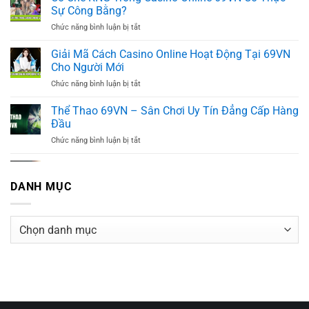
Dealer
Đến
Sự Công Bằng?
Live
Kết
ở
Chức năng bình luận bị tắt
Vận
Quả
Cơ
Hành
Cá
Chế
Giải Mã Cách Casino Online Hoạt Động Tại 69VN
Thế
Cược
RNG
Nào
Cho Người Mới
Tại
Trong
Trong
69VN?
ở
Chức năng bình luận bị tắt
Casino
Casino
Giải
Online
69VN?
Mã
Thể Thao 69VN – Sân Chơi Uy Tín Đẳng Cấp Hàng
69VN
Cách
Có
Đầu
Casino
Thực
ở
Chức năng bình luận bị tắt
Online
Sự
Thể
Hoạt
Công
Thao
Đá Gà 69VN – Bồ Gà Hiện Đại Cập Nhật Liên Tục
Động
Bằng?
69VN
Tại
Các Giải Đấu
DANH MỤC
–
69VN
ở
Chức năng bình luận bị tắt
Sân
Cho
Đá
Chơi
Người
Gà
Danh
Xổ Số 69VN – Khám Phá Vận May Với Nhiều Loại
Uy
Mới
69VN
Tín
Hình Cược
mục
–
Đẳng
ở
Chức năng bình luận bị tắt
Bồ
Cấp
Xổ
Gà
Hàng
Số
Casino 69VN – Dịch Vụ Chất Lượng Trải Nghiệm
Hiện
Đầu
69VN
Đại
Tuyệt Vời
–
Cập