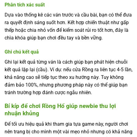
Phân tích xác suất
Dựa vào thống kê các ván trước và cầu bài, bạn có thể đưa
ra quyết định sáng suốt hơn. Kết hợp chiến thuật như gấp
thếp hoặc chia nhỏ vốn để kiểm soát rủi ro tốt hơn, đây là
chìa khóa giúp bạn chơi đều tay và bền vững.
Ghi chú kết quả
Ghi lại kết quả từng ván là cách giúp bạn phát hiện chuỗi
kết quả lặp lại (cầu). Ví dụ: nếu cửa Rồng ra liên tục 4-5 lần,
khả năng cao sẽ tiếp tục theo xu hướng này. Tuy không
đảm bảo 100%, nhưng phương pháp này có thể giúp bạn
tránh trường hợp đánh cược ngẫu nhiên.
Bí kíp để chơi Rồng Hổ giúp newbie thu lợi
nhuận khủng
Để tối ưu hiệu quả khi tham gia tựa game này, người chơi
nên trang bị cho mình một vài mẹo nhỏ nhưng có khả năng