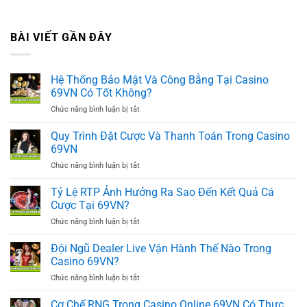
BÀI VIẾT GẦN ĐÂY
Hệ Thống Bảo Mật Và Công Bằng Tại Casino
69VN Có Tốt Không?
ở
Chức năng bình luận bị tắt
Hệ
Thống
Quy Trình Đặt Cược Và Thanh Toán Trong Casino
Bảo
69VN
Mật
ở
Chức năng bình luận bị tắt
Và
Quy
Công
Trình
Tỷ Lệ RTP Ảnh Hưởng Ra Sao Đến Kết Quả Cá
Bằng
Đặt
Tại
Cược Tại 69VN?
Cược
Casino
ở
Chức năng bình luận bị tắt
Và
69VN
Tỷ
Thanh
Có
Lệ
Đội Ngũ Dealer Live Vận Hành Thế Nào Trong
Toán
Tốt
RTP
Trong
Casino 69VN?
Không?
Ảnh
Casino
ở
Chức năng bình luận bị tắt
Hưởng
69VN
Đội
Ra
Ngũ
Cơ Chế RNG Trong Casino Online 69VN Có Thực
Sao