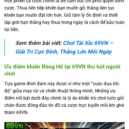
một phiên cá cược chính là để cảm xúc chi phối quyết định
cược. Thua liên tiếp khiến bạn muốn gỡ, thắng liên tục
khiến bạn muốn đặt lớn hơn. Giữ tâm lý ổn định và thiết
lập giới hạn thắng hay thua trong ngày là cách để bảo toàn
túi tiền.
Xem thêm bài viết:
Chơi Tài Xỉu 69VN –
Giải Trí Cực Đỉnh, Thắng Lớn Mỗi Ngày
Ưu điểm khiến Rồng Hổ tại 69VN thu hút người
chơi
Tựa game đình đám này được ví như một “cuộc đua tốc
độ” giữa may rủi và chiến thuật thông minh. Những ưu
điểm nổi bật dưới đây chính là lý do khiến trò chơi luôn giữ
chân được đông đảo tín đồ cá cược trực tuyến mỗi khi ghé
thăm 69VN.