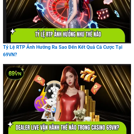
Tỷ Lệ RTP Ảnh Hưởng Ra Sao Đến Kết Quả Cá Cược Tại
69VN?