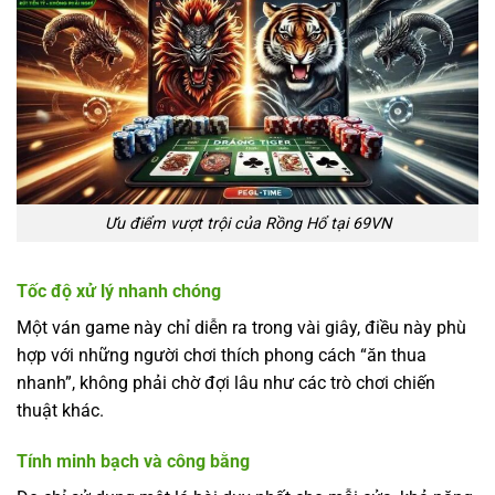
Ưu điểm vượt trội của Rồng Hổ tại 69VN
Tốc độ xử lý nhanh chóng
Một ván game này chỉ diễn ra trong vài giây, điều này phù
hợp với những người chơi thích phong cách “ăn thua
nhanh”, không phải chờ đợi lâu như các trò chơi chiến
thuật khác.
Tính minh bạch và công bằng