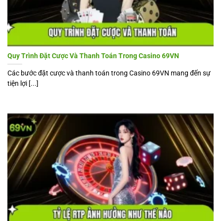
Quy Trình Đặt Cược Và Thanh Toán Trong Casino 69VN
Các bước đặt cược và thanh toán trong Casino 69VN mang đến sự
tiện lợi [...]