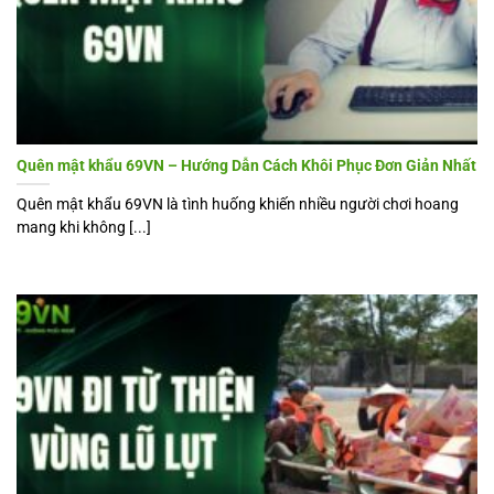
Quên mật khẩu 69VN – Hướng Dẫn Cách Khôi Phục Đơn Giản Nhất
Quên mật khẩu 69VN là tình huống khiến nhiều người chơi hoang
mang khi không [...]