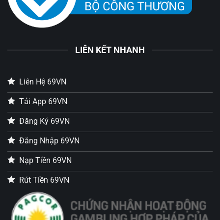
Kèo
Cú
Hàng
Châu
Đá
Đầu
Âu
Siêu
Hiện
–
Đỉnh
Nay
Bí
Của
Kíp
Những
LIÊN KẾT NHANH
Hay
Chiến
Để
Kê
Người
Chơi
Liên Hệ 69VN
Áp
Dụng
Tải App 69VN
Khi
Chơi
Đăng Ký 69VN
Đăng Nhập 69VN
Nạp Tiền 69VN
Rút Tiền 69VN