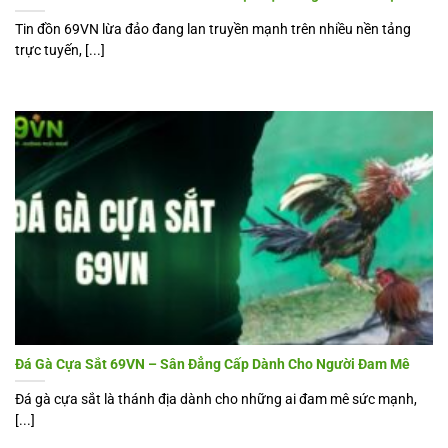
Tin đồn 69VN lừa đảo đang lan truyền mạnh trên nhiều nền tảng
trực tuyến, [...]
Đá Gà Cựa Sắt 69VN – Sân Đẳng Cấp Dành Cho Người Đam Mê
Đá gà cựa sắt là thánh địa dành cho những ai đam mê sức mạnh,
[...]