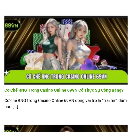
Cơ Chế RNG Trong Casino Online 69VN Có Thực Sự Công Bằng?
Cơ chế RNG trong Casino Online 69VN đóng vai trò là “trái tim” đảm
bảo [...]