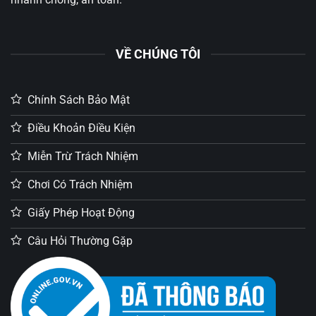
Sau Cho Hội Viên
Khủng
Thiện
Khôi
ở
Chức năng bình luận bị tắt
Vùng
Phục
Tin
Lũ
Đơn
Đồn
Đá Gà Cựa Sắt 69VN – Sân Đẳng Cấp Dành Cho
Lụt
Giản
VỀ CHÚNG TÔI
69VN
–
Người Đam Mê
Nhất
Lừa
Lan
ở
Chức năng bình luận bị tắt
Đảo
Tỏa
Đá
–
Yêu
Chính Sách Bảo Mật
Gà
Đá Gà Cựa Dao – Bộ Môn Cá Cược Cực Kỳ Hấp
Vén
Thương
Cựa
Màn
Dẫn Tại 69VN
Đến
Sắt
Điều Khoản Điều Kiện
Sự
Bà
ở
Chức năng bình luận bị tắt
69VN
Thật
Con
Đá
–
Đằng
Miễn Trừ Trách Nhiệm
Gà
Đá Gà Thomo – Sân Chơi Cá Cược Thú Vị Hàng
Sân
Sau
Cựa
Đẳng
Đầu Hiện Nay
Cho
Chơi Có Trách Nhiệm
Dao
Cấp
Hội
ở
Chức năng bình luận bị tắt
–
Dành
Viên
Đá
Bộ
Cho
Giấy Phép Hoạt Động
Gà
Đá Gà Campuchia – Những Cú Đá Siêu Đỉnh Của
Môn
Người
Thomo
Cá
Những Chiến Kê
Đam
Câu Hỏi Thường Gặp
–
Cược
Mê
ở
Chức năng bình luận bị tắt
Sân
Cực
Đá
Chơi
Kỳ
Gà
Kèo Châu Âu – Bí Kíp Hay Để Người Chơi Áp Dụng
Cá
Hấp
Campuchia
Cược
Khi Chơi
Dẫn
–
Thú
Tại
ở
Chức năng bình luận bị tắt
Những
Vị
69VN