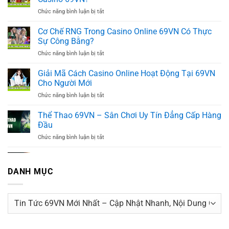
Ảnh
Casino
ở
Chức năng bình luận bị tắt
Hưởng
69VN
Đội
Ra
Ngũ
Cơ Chế RNG Trong Casino Online 69VN Có Thực
Sao
Dealer
Đến
Sự Công Bằng?
Live
Kết
ở
Chức năng bình luận bị tắt
Vận
Quả
Cơ
Hành
Cá
Chế
Giải Mã Cách Casino Online Hoạt Động Tại 69VN
Thế
Cược
RNG
Nào
Cho Người Mới
Tại
Trong
Trong
69VN?
ở
Chức năng bình luận bị tắt
Casino
Casino
Giải
Online
69VN?
Mã
Thể Thao 69VN – Sân Chơi Uy Tín Đẳng Cấp Hàng
69VN
Cách
Có
Đầu
Casino
Thực
ở
Chức năng bình luận bị tắt
Online
Sự
Thể
Hoạt
Công
Thao
Đá Gà 69VN – Bồ Gà Hiện Đại Cập Nhật Liên Tục
Động
Bằng?
69VN
Tại
Các Giải Đấu
DANH MỤC
–
69VN
ở
Chức năng bình luận bị tắt
Sân
Cho
Đá
Chơi
Người
Gà
Danh
Xổ Số 69VN – Khám Phá Vận May Với Nhiều Loại
Uy
Mới
69VN
Tín
Hình Cược
mục
–
Đẳng
ở
Chức năng bình luận bị tắt
Bồ
Cấp