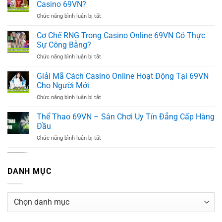
RTP
Trong
Casino 69VN?
Không?
Ảnh
Casino
ở
Chức năng bình luận bị tắt
Hưởng
69VN
Đội
Ra
Ngũ
Cơ Chế RNG Trong Casino Online 69VN Có Thực
Sao
Dealer
Đến
Sự Công Bằng?
Live
Kết
ở
Chức năng bình luận bị tắt
Vận
Quả
Cơ
Hành
Cá
Chế
Giải Mã Cách Casino Online Hoạt Động Tại 69VN
Thế
Cược
RNG
Nào
Cho Người Mới
Tại
Trong
Trong
69VN?
ở
Chức năng bình luận bị tắt
Casino
Casino
Giải
Online
69VN?
Mã
Thể Thao 69VN – Sân Chơi Uy Tín Đẳng Cấp Hàng
69VN
Cách
Có
Đầu
Casino
Thực
ở
Chức năng bình luận bị tắt
Online
Sự
Thể
Hoạt
Công
Thao
Đá Gà 69VN – Bồ Gà Hiện Đại Cập Nhật Liên Tục
Động
Bằng?
69VN
Tại
Các Giải Đấu
DANH MỤC
–
69VN
ở
Chức năng bình luận bị tắt
Sân
Cho
Đá
Chơi
Người
Gà
Danh
Xổ Số 69VN – Khám Phá Vận May Với Nhiều Loại
Uy
Mới
69VN
Tín
Hình Cược
mục
–
Đẳng
ở
Chức năng bình luận bị tắt
Bồ
Cấp