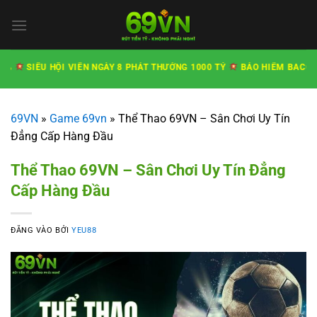
Bỏ
qua
nội
dung
ỘI VIÊN NGÀY 8 PHÁT THƯỞNG 1000 TỶ
BẢO HIỂM BACCARAT 8 ĐIỂM 
69VN
»
Game 69vn
»
Thể Thao 69VN – Sân Chơi Uy Tín
Đẳng Cấp Hàng Đầu
Thể Thao 69VN – Sân Chơi Uy Tín Đẳng
Cấp Hàng Đầu
ĐĂNG VÀO
BỞI
YEU88