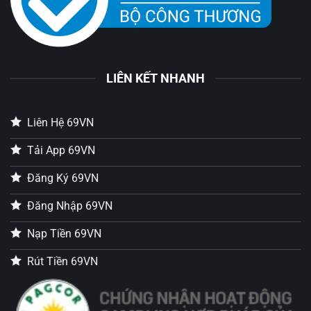
Chức năng bình luận bị tắt
Những
Vị
69VN
Kèo
Cú
Hàng
Châu
Đá
Đầu
Âu
Siêu
Hiện
–
Đỉnh
Nay
Bí
Của
Kíp
Những
LIÊN KẾT NHANH
Hay
Chiến
Để
Kê
Người
Chơi
Liên Hệ 69VN
Áp
Dụng
Tải App 69VN
Khi
Chơi
Đăng Ký 69VN
Đăng Nhập 69VN
Nạp Tiền 69VN
Rút Tiền 69VN