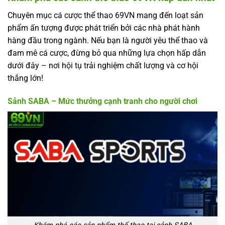
Chuyên mục cá cược thể thao 69VN mang đến loạt sản
phẩm ấn tượng được phát triển bởi các nhà phát hành
hàng đầu trong ngành. Nếu bạn là người yêu thể thao và
đam mê cá cược, đừng bỏ qua những lựa chọn hấp dẫn
dưới đây – nơi hội tụ trải nghiệm chất lượng và cơ hội
thắng lớn!
Sảnh SABA – Mức thưởng cạnh tranh cho người chơi