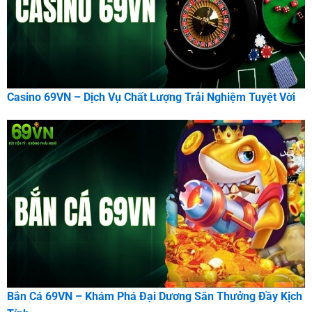
Casino 69VN – Dịch Vụ Chất Lượng Trải Nghiệm Tuyệt Vời
Bắn Cá 69VN – Khám Phá Đại Dương Săn Thưởng Đầy Kịch