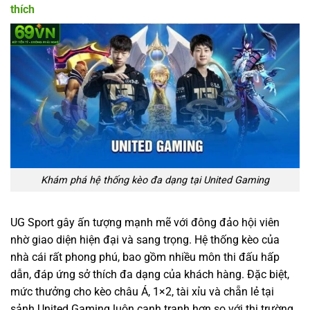
thích
Khám phá hệ thống kèo đa dạng tại United Gaming
UG Sport gây ấn tượng mạnh mẽ với đông đảo hội viên
nhờ giao diện hiện đại và sang trọng. Hệ thống kèo của
nhà cái rất phong phú, bao gồm nhiều môn thi đấu hấp
dẫn, đáp ứng sở thích đa dạng của khách hàng. Đặc biệt,
mức thưởng cho kèo châu Á, 1×2, tài xỉu và chẵn lẻ tại
sảnh United Gaming luôn cạnh tranh hơn so với thị trường.