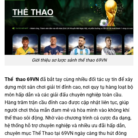
Giới thiệu sơ lược sảnh thể thao 69VN
Thể thao 69VN
đã bắt tay cùng nhiều đối tác uy tín để xây
dựng một sân chơi giải trí đỉnh cao, nơi quy tụ hàng loạt bộ
môn hấp dẫn và các giải đấu chuyên nghiệp toàn cầu.
Hàng trăm trận cầu đỉnh cao được cập nhật liên tục, giúp
người chơi thỏa mãn đam mê và hòa mình vào không khí
thể thao sôi động. Nhờ vào chương trình cá cược đa dạng,
hệ thống hỗ trợ chuyên nghiệp và nhiều ưu đãi hấp dẫn,
chuyên mục Thể Thao tại 69VN ngày càng thu hút đông