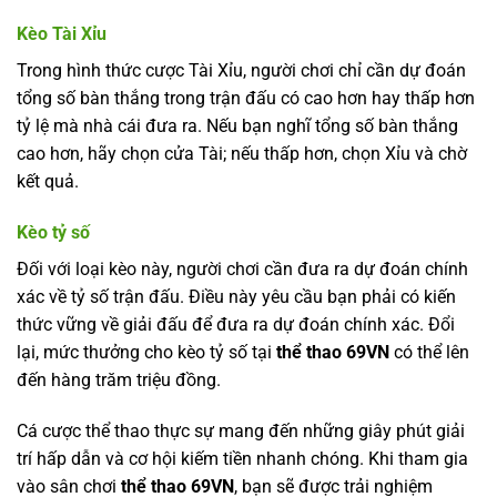
Kèo Tài Xỉu
Trong hình thức cược Tài Xỉu, người chơi chỉ cần dự đoán
tổng số bàn thắng trong trận đấu có cao hơn hay thấp hơn
tỷ lệ mà nhà cái đưa ra. Nếu bạn nghĩ tổng số bàn thắng
cao hơn, hãy chọn cửa Tài; nếu thấp hơn, chọn Xỉu và chờ
kết quả.
Kèo tỷ số
Đối với loại kèo này, người chơi cần đưa ra dự đoán chính
xác về tỷ số trận đấu. Điều này yêu cầu bạn phải có kiến
thức vững về giải đấu để đưa ra dự đoán chính xác. Đổi
lại, mức thưởng cho kèo tỷ số tại
thể thao 69VN
có thể lên
đến hàng trăm triệu đồng.
Cá cược thể thao thực sự mang đến những giây phút giải
trí hấp dẫn và cơ hội kiếm tiền nhanh chóng. Khi tham gia
vào sân chơi
thể thao 69VN
, bạn sẽ được trải nghiệm