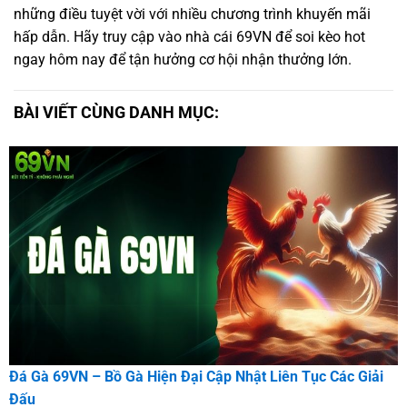
những điều tuyệt vời với nhiều chương trình khuyến mãi
hấp dẫn. Hãy truy cập vào nhà cái 69VN để soi kèo hot
ngay hôm nay để tận hưởng cơ hội nhận thưởng lớn.
BÀI VIẾT CÙNG DANH MỤC:
Đá Gà 69VN – Bồ Gà Hiện Đại Cập Nhật Liên Tục Các Giải
Đấu