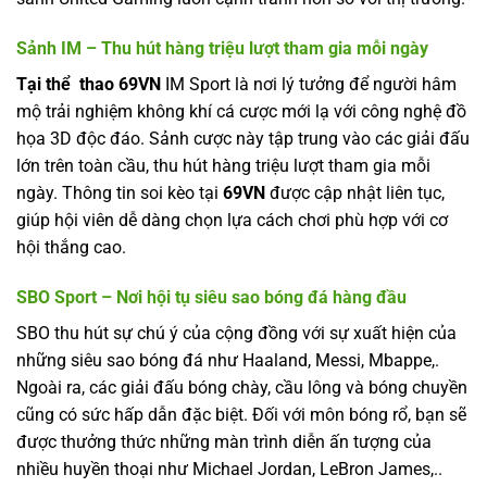
Sảnh IM – Thu hút hàng triệu lượt tham gia mỗi ngày
Tại thể thao 69VN
IM Sport là nơi lý tưởng để người hâm
mộ trải nghiệm không khí cá cược mới lạ với công nghệ đồ
họa 3D độc đáo. Sảnh cược này tập trung vào các giải đấu
lớn trên toàn cầu, thu hút hàng triệu lượt tham gia mỗi
ngày. Thông tin soi kèo tại
69VN
được cập nhật liên tục,
giúp hội viên dễ dàng chọn lựa cách chơi phù hợp với cơ
hội thắng cao.
SBO Sport – Nơi hội tụ siêu sao bóng đá hàng đầu
SBO thu hút sự chú ý của cộng đồng với sự xuất hiện của
những siêu sao bóng đá như Haaland, Messi, Mbappe,.
Ngoài ra, các giải đấu bóng chày, cầu lông và bóng chuyền
cũng có sức hấp dẫn đặc biệt. Đối với môn bóng rổ, bạn sẽ
được thưởng thức những màn trình diễn ấn tượng của
nhiều huyền thoại như Michael Jordan, LeBron James,..