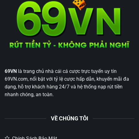
ở
Chức năng bình luận bị tắt
Vụ
Nhiều
Đấu
Bắn
Chất
Loại
Cá
Nổ Hũ 69VN – Khám Phá Sân Chơi Kịch Tính Với
Lượng
Hình
69VN
Trải
Jackpot Khủng
Cược
–
Nghiệm
ở
Chức năng bình luận bị tắt
Khám
Tuyệt
Nổ
Phá
Vời
Hũ
Quên mật khẩu 69VN – Hướng Dẫn Cách Khôi
Đại
69VN
Dương
Phục Đơn Giản Nhất
–
Săn
ở
Chức năng bình luận bị tắt
Khám
Thưởng
Quên
Phá
Đầy
mật
69VN Đi Từ Thiện Vùng Lũ Lụt – Lan Tỏa Yêu
Sân
Kịch
khẩu
Chơi
Thương Đến Bà Con
Tính
69VN
là trang chủ nhà cái cá cược trực tuyến uy tín
69VN
Kịch
ở
Chức năng bình luận bị tắt
69VN.com, nổi bật với tỷ lệ cược hấp dẫn, khuyến mãi đa
–
Tính
69VN
Hướng
Với
dạng, hỗ trợ khách hàng 24/7 và hệ thống nạp rút tiền
Đi
Tin Đồn 69VN Lừa Đảo – Vén Màn Sự Thật Đằng
Dẫn
Jackpot
Từ
nhanh chóng, an toàn.
Cách
Sau Cho Hội Viên
Khủng
Thiện
Khôi
ở
Chức năng bình luận bị tắt
Vùng
Phục
Tin
Lũ
Đơn
Đồn
Đá Gà Cựa Sắt 69VN – Sân Đẳng Cấp Dành Cho
Lụt
Giản
VỀ CHÚNG TÔI
69VN
–
Người Đam Mê
Nhất
Lừa
Lan
ở
Chức năng bình luận bị tắt
Đảo
Tỏa
Đá
–
Yêu
Chính Sách Bảo Mật