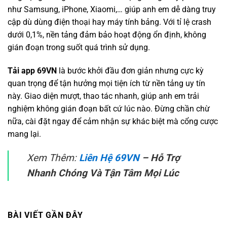
như Samsung, iPhone, Xiaomi,… giúp anh em dễ dàng truy
cập dù dùng điện thoại hay máy tính bảng. Với tỉ lệ crash
dưới 0,1%, nền tảng đảm bảo hoạt động ổn định, không
gián đoạn trong suốt quá trình sử dụng.
Tải app 69VN
là bước khởi đầu đơn giản nhưng cực kỳ
quan trọng để tận hưởng mọi tiện ích từ nền tảng uy tín
này. Giao diện mượt, thao tác nhanh, giúp anh em trải
nghiệm không gián đoạn bất cứ lúc nào. Đừng chần chừ
nữa, cài đặt ngay để cảm nhận sự khác biệt mà cổng cược
mang lại.
Xem Thêm:
Liên Hệ 69VN
– Hỗ Trợ
Nhanh Chóng Và Tận Tâm Mọi Lúc
BÀI VIẾT GẦN ĐÂY