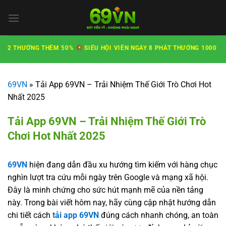
Bỏ
qua
nội
dung
ƯỞNG THÊM 50%
SIÊU HỘI VIÊN NGÀY 8 PHÁT THƯỞNG 1000 TỶ
BẢO 
69VN
»
Tải App 69VN – Trải Nhiệm Thế Giới Trò Chơi Hot
Nhất 2025
Tải App 69VN – Trải Nhiệm Thế Giới Trò
Chơi Hot Nhất 2025
69VN
hiện đang dẫn đầu xu hướng tìm kiếm với hàng chục
nghìn lượt tra cứu mỗi ngày trên Google và mạng xã hội.
Đây là minh chứng cho sức hút mạnh mẽ của nền tảng
này. Trong bài viết hôm nay, hãy cùng cập nhật hướng dẫn
chi tiết cách
tải app 69VN
đúng cách nhanh chóng, an toàn