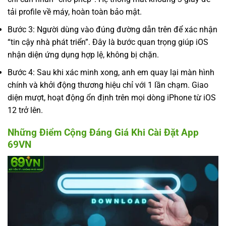
tải profile về máy, hoàn toàn bảo mật.
Bước 3: Người dùng vào đúng đường dẫn trên để xác nhận
“tin cậy nhà phát triển”. Đây là bước quan trọng giúp iOS
nhận diện ứng dụng hợp lệ, không bị chặn.
Bước 4: Sau khi xác minh xong, anh em quay lại màn hình
chính và khởi động thương hiệu chỉ với 1 lần chạm. Giao
diện mượt, hoạt động ổn định trên mọi dòng iPhone từ iOS
12 trở lên.
Những Điểm Cộng Đáng Giá Khi Cài Đặt App
69VN