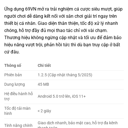
Ứng dụng 69VN mở ra trải nghiệm cá cược siêu mượt, giúp
người chơi dễ dàng kết nối với sân chơi giải trí ngay trên
thiết bị cá nhân. Giao diện thân thiện, tốc độ xử lý nhanh
chóng, hỗ trợ đầy đủ mọi thao tác chỉ với vài chạm.
Thương hiệu không ngừng cập nhật và tối ưu để đảm bảo
hiệu năng vượt trội, phản hồi tức thì dù bạn truy cập ở bất
cứ đâu.
Thông số
Chi tiết
Phiên bản
1.2.5 (Cập nhật tháng 5/2025)
Dung lượng
45 MB
Hệ điều hành hỗ
Android 5.0 trở lên, iOS 11+
trợ
Tốc độ tải màn
< 2 giây
hình
Giao dịch nhanh, bảo mật cao, hỗ trợ đa kênh
Tính năng chính