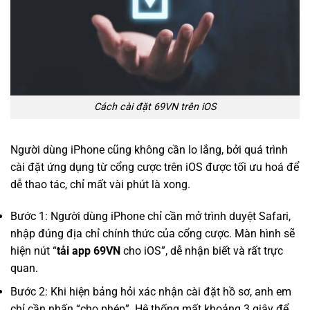
Cách cài đặt 69VN trên iOS
Người dùng iPhone cũng không cần lo lắng, bởi quá trình
cài đặt ứng dụng từ cổng cược trên iOS được tối ưu hoá để
dễ thao tác, chỉ mất vài phút là xong.
Bước 1: Người dùng iPhone chỉ cần mở trình duyệt Safari,
nhập đúng địa chỉ chính thức của cổng cược. Màn hình sẽ
hiện nút “
tải app 69VN
cho iOS”, dễ nhận biết và rất trực
quan.
Bước 2: Khi hiện bảng hỏi xác nhận cài đặt hồ sơ, anh em
chỉ cần nhấn “cho phép”. Hệ thống mất khoảng 3 giây để