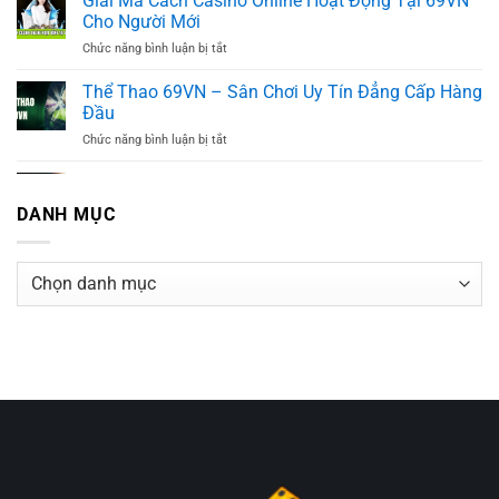
Giải Mã Cách Casino Online Hoạt Động Tại 69VN
Cược
RNG
Nào
Cho Người Mới
Tại
Trong
Trong
69VN?
ở
Chức năng bình luận bị tắt
Casino
Casino
Giải
Online
69VN?
Mã
Thể Thao 69VN – Sân Chơi Uy Tín Đẳng Cấp Hàng
69VN
Cách
Có
Đầu
Casino
Thực
ở
Chức năng bình luận bị tắt
Online
Sự
Thể
Hoạt
Công
Thao
Đá Gà 69VN – Bồ Gà Hiện Đại Cập Nhật Liên Tục
Động
Bằng?
69VN
Tại
Các Giải Đấu
DANH MỤC
–
69VN
ở
Chức năng bình luận bị tắt
Sân
Cho
Đá
Chơi
Người
Gà
Danh
Xổ Số 69VN – Khám Phá Vận May Với Nhiều Loại
Uy
Mới
69VN
Tín
Hình Cược
mục
–
Đẳng
ở
Chức năng bình luận bị tắt
Bồ
Cấp
Xổ
Gà
Hàng
Số
Casino 69VN – Dịch Vụ Chất Lượng Trải Nghiệm
Hiện
Đầu
69VN
Đại
Tuyệt Vời
–
Cập
ở
Chức năng bình luận bị tắt
Khám
Nhật
Casino
Phá
Liên
69VN
Bắn Cá 69VN – Khám Phá Đại Dương Săn Thưởng
Vận
Tục
–
May
Đầy Kịch Tính
Các
Dịch
Với
Giải