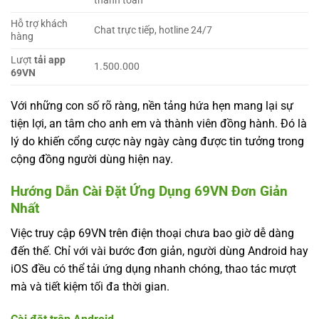
thanh toán
Hỗ trợ khách
Chat trực tiếp, hotline 24/7
hàng
Lượt
tải app
1.500.000
69VN
Với những con số rõ ràng, nền tảng hứa hẹn mang lại sự
tiện lợi, an tâm cho anh em và thành viên đồng hành. Đó là
lý do khiến cổng cược này ngày càng được tin tưởng trong
cộng đồng người dùng hiện nay.
Hướng Dẫn Cài Đặt Ứng Dụng 69VN Đơn Giản
Nhất
Việc truy cập 69VN trên điện thoại chưa bao giờ dễ dàng
đến thế. Chỉ với vài bước đơn giản, người dùng Android hay
iOS đều có thể tải ứng dụng nhanh chóng, thao tác mượt
mà và tiết kiệm tối đa thời gian.